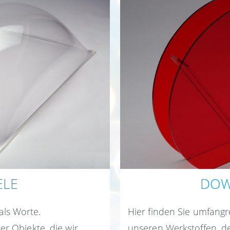
ELE
DOW
ls Worte.
Hier finden Sie umfangr
er Objekte, die wir
unseren Werkstoffen, d